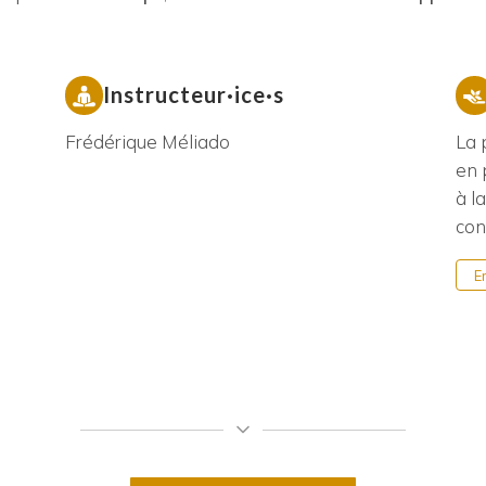
Instructeur·ice·s
Frédérique Méliado
La 
en 
à l
con
E