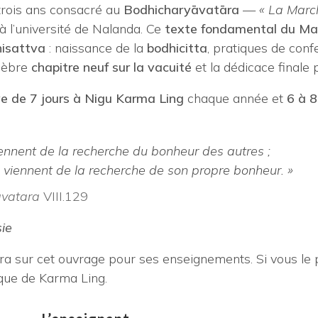
rois ans consacré au
Bodhicharyāvatāra
—
« La March
à l’université de Nalanda. Ce
texte fondamental du M
hisattva
: naissance de la
bodhicitta
, pratiques de confe
élèbre
chapitre neuf sur la vacuité
et la dédicace finale 
ive de 7 jours à Nigu Karma Ling
chaque année et
6 à 8
nnent de la recherche du bonheur des autres ;
viennent de la recherche de son propre bonheur. »
avatara
VIII.129
ie
a sur cet ouvrage pour ses enseignements. Si vous le p
ique de Karma Ling.