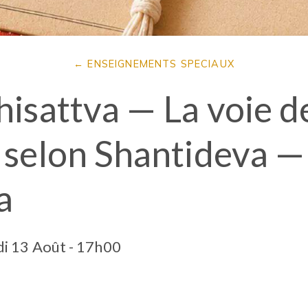
ENSEIGNEMENTS SPECIAUX
isattva — La voie d
selon Shantideva — 
a
di 13 Août - 17h00