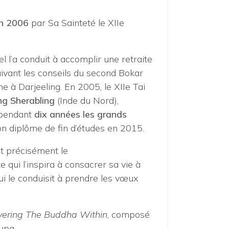
en 2006
par Sa Sainteté le XIIe
l l’a conduit à accomplir une retraite
ivant les conseils du second Bokar
ine à Darjeeling. En 2005, le XIIe Tai
ng Sherabling
(Inde du Nord),
a pendant
dix années les grands
on diplôme de fin d’études en 2015.
ut précisément le
qui l’inspira à consacrer sa vie à
qui le conduisit à prendre les vœux
vering The Buddha Within
, composé
upa.