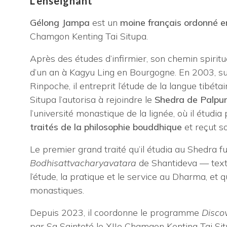
L’enseignant
Gélong Jampa
est un
moine français ordonné 
Chamgon Kenting Tai Situpa.
Après des études d’infirmier, son chemin spiritue
d’un an à Kagyu Ling en Bourgogne. En 2003, su
Rinpoche, il entreprit l’étude de la langue tibéta
Situpa l’autorisa à rejoindre le
Shedra de Palpu
l’université monastique de la lignée, où il étudi
traités de la philosophie bouddhique
et reçut s
Le premier grand traité qu’il étudia au Shedra f
Bodhisattvacharyavatara
de Shantideva — texte 
l’étude, la pratique et le service au Dharma, et 
monastiques.
Depuis 2023, il coordonne le programme
Disco
par Sa Sainteté le XIIe Chamgon Kenting Tai Sit