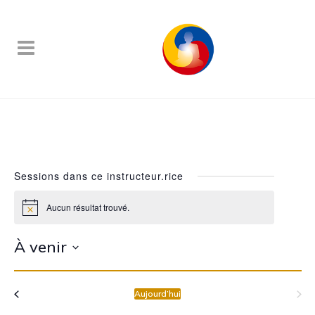
Joëlle Schneider – Lama Össel
Sessions dans ce instructeur.rice
Aucun résultat trouvé.
Notice
À venir
Sélectionnez
une
Aujourd’hui
date.