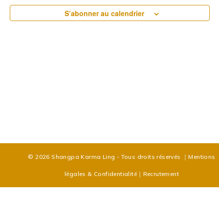
S’abonner au calendrier
© 2026 Shangpa Karma Ling - Tous droits réservés
｜
Mentions
légales & Confidentialité
｜
Recrutement